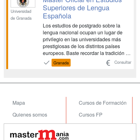
especialización en estudios de Filolo...
Superiores de Lengua
Universidad
Española
de Granada
Los estudios de postgrado sobre la
lengua nacional ocupan un lugar de
privilegio en las universidades más
prestigiosas de los distintos países
europeos. Baste recordar la tradición de
las principales universidades británicas
Consultar
Granada
en los postgrados de lengua inglesa y
el ejemplo emulado por las francesas,
italianas, etc. para sus filologías
nacionales. ...
Mapa
Cursos de Formación
Quienes somos
Cursos FP
Tarifas publicidad
Conferencias
Acceso Usuarios
Carreras