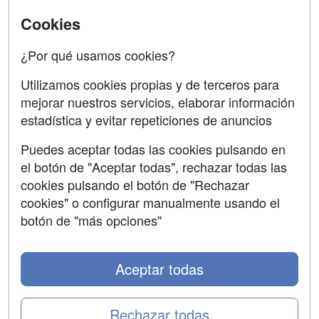
Universitarias
Cookies
Acceso Centros
Oposiciones
¿Por qué usamos cookies?
SÍGUENOS EN:
Contactar
Utilizamos cookies propias y de terceros para
mejorar nuestros servicios, elaborar información
Confidencialidad
estadística y evitar repeticiones de anuncios
Aviso legal
Puedes aceptar todas las cookies pulsando en
Copyleft
el botón de "Aceptar todas", rechazar todas las
cookies pulsando el botón de "Rechazar
cookies" o configurar manualmente usando el
botón de "más opciones"
Grupo formazion:
Aceptar todas
Rechazar todas