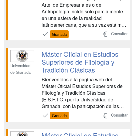
Arte, de Empresariales o de
Antropología incide solo parcialmente
en una esfera de la realidad
latinoamericana, que a su vez está muy
determinada, en la mayoría de los
Consultar
Granada
estudios de grado en España, por el
punto de vista de la dependencia del
subcontinente con respecto a la ex
Máster Oficial en Estudios
metrópoli. Por eso, en la mayorí...
Superiores de Filología y
Universidad
Tradición Clásicas
de Granada
Bienvenidos a la página web del
Máster Oficial Estudios Superiores de
Filología y Tradición Clásicas
(E.S.F.T.C.) por la Universidad de
Granada, con la participación de las
Universidades de Almería, Jaén y
Consultar
Granada
Málaga (expediente nº 3146/2010). La
obtención del presente título otorga a
los titulados/as superiores la
Máster Oficial en Estudios