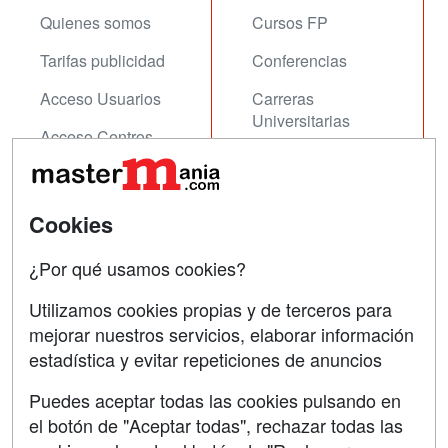
Quienes somos
Cursos FP
Tarifas publicidad
Conferencias
Acceso Usuarios
Carreras
Universitarias
Acceso Centros
Oposiciones
SÍGUENOS EN:
Contactar
Cookies
Confidencialidad
¿Por qué usamos cookies?
Aviso legal
Utilizamos cookies propias y de terceros para
mejorar nuestros servicios, elaborar información
Copyleft
estadística y evitar repeticiones de anuncios
Puedes aceptar todas las cookies pulsando en
el botón de "Aceptar todas", rechazar todas las
Grupo formazion: