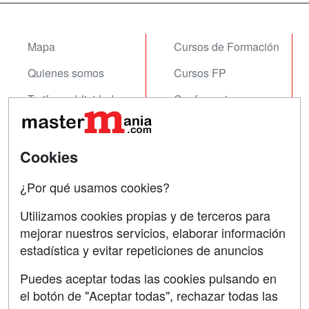
Mapa
Cursos de Formación
Quienes somos
Cursos FP
Tarifas publicidad
Conferencias
Acceso Usuarios
Carreras
Universitarias
Acceso Centros
Cookies
Oposiciones
¿Por qué usamos cookies?
SÍGUENOS EN:
Contactar
Utilizamos cookies propias y de terceros para
mejorar nuestros servicios, elaborar información
Confidencialidad
estadística y evitar repeticiones de anuncios
Aviso legal
Puedes aceptar todas las cookies pulsando en
Copyleft
el botón de "Aceptar todas", rechazar todas las