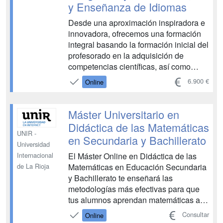
y Enseñanza de Idiomas
Desde una aproximación inspiradora e
innovadora, ofrecemos una formación
integral basando la formación inicial del
profesorado en la adquisición de
competencias científicas, así como
competencias didácticas que faciliten la
6.900 €
Online
construcción del aprendizaje y la
transmisión de conocimientos. Nuestro
objetivo es que te dotes de las
Máster Universitario en
herramientas necesaria...
Didáctica de las Matemáticas
UNIR -
en Secundaria y Bachillerato
Universidad
El Máster Online en Didáctica de las
Internacional
Matemáticas en Educación Secundaria
de La Rioja
y Bachillerato te enseñará las
metodologías más efectivas para que
tus alumnos aprendan matemáticas a
través de técnicas sencillas, eficaces y
Consultar
Online
entretenidas. Aprenderás las