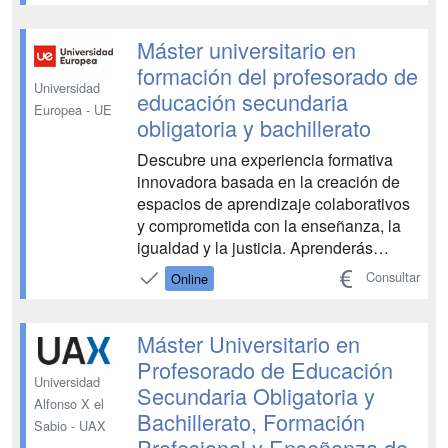
principales metodologías pedagógicas
para la enseñanza de las matemáticas
Máster universitario en
de una forma innovadora y en...
formación del profesorado de
Universidad
educación secundaria
Europea - UE
obligatoria y bachillerato
Descubre una experiencia formativa
innovadora basada en la creación de
espacios de aprendizaje colaborativos
y comprometida con la enseñanza, la
igualdad y la justicia. Aprenderás
dinámicas educativas innovadoras que
Consultar
Online
te permitirán incorporarte con éxito al
mundo educativo en centros públicos,
privados y concertados. Fórmate con
Máster Universitario en
los mejores profes...
Profesorado de Educación
Universidad
Secundaria Obligatoria y
Alfonso X el
Bachillerato, Formación
Sabio - UAX
Profesional y Enseñanza de