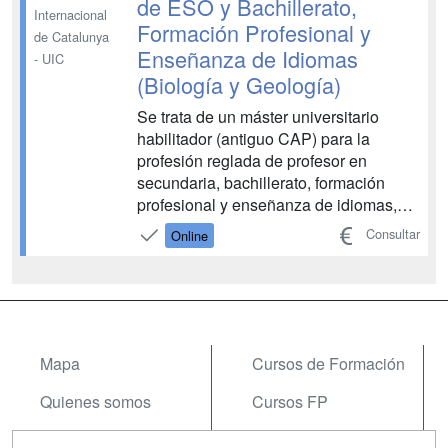
de ESO y Bachillerato,
Internacional
Formación Profesional y
de Catalunya
Enseñanza de Idiomas
- UIC
(Biología y Geología)
Se trata de un máster universitario
habilitador (antiguo CAP) para la
profesión reglada de profesor en
secundaria, bachillerato, formación
profesional y enseñanza de idiomas,
según consta en las normas del
Consultar
Online
ejercicio profesional, tanto en centros
dependientes de las administraciones
públicas, como en centros de
enseñanza concertada y privada. Mod...
Mapa
Cursos de Formación
Quienes somos
Cursos FP
Tarifas publicidad
Conferencias