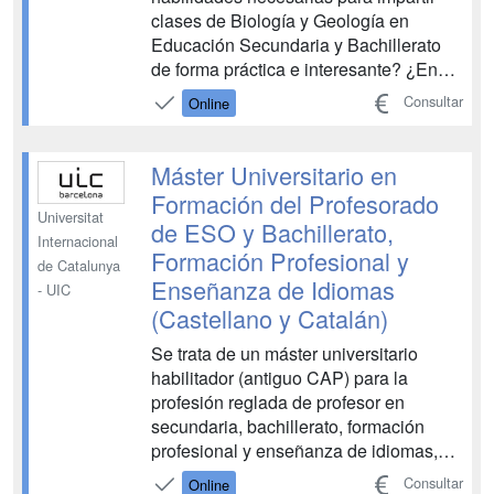
clases de Biología y Geología en
Educación Secundaria y Bachillerato
de forma práctica e interesante? ¿En
fomentar la curiosidad, el interés y el
Consultar
Online
pensamiento crítico de tus alumnos?
¿En promover la divulgación de la
Educación Científica y adaptarte a las
Máster Universitario en
necesidades de la educac...
Formación del Profesorado
Universitat
de ESO y Bachillerato,
Internacional
Formación Profesional y
de Catalunya
Enseñanza de Idiomas
- UIC
(Castellano y Catalán)
Se trata de un máster universitario
habilitador (antiguo CAP) para la
profesión reglada de profesor en
secundaria, bachillerato, formación
profesional y enseñanza de idiomas,
según consta en las normas del
Consultar
Online