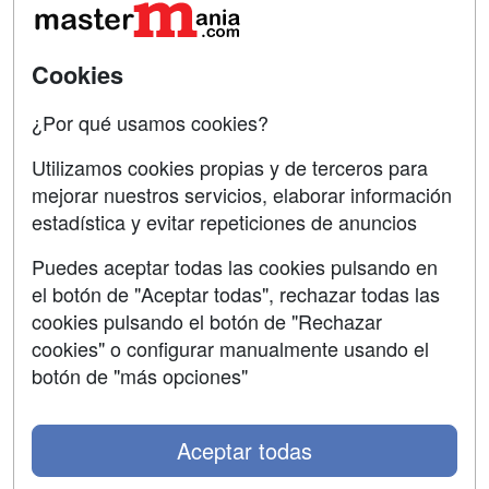
Acceso Usuarios
Carreras
Universitarias
Cookies
Acceso Centros
Oposiciones
¿Por qué usamos cookies?
SÍGUENOS EN:
Contactar
Utilizamos cookies propias y de terceros para
mejorar nuestros servicios, elaborar información
Confidencialidad
estadística y evitar repeticiones de anuncios
Aviso legal
Puedes aceptar todas las cookies pulsando en
Copyleft
el botón de "Aceptar todas", rechazar todas las
cookies pulsando el botón de "Rechazar
cookies" o configurar manualmente usando el
botón de "más opciones"
Grupo formazion:
Aceptar todas