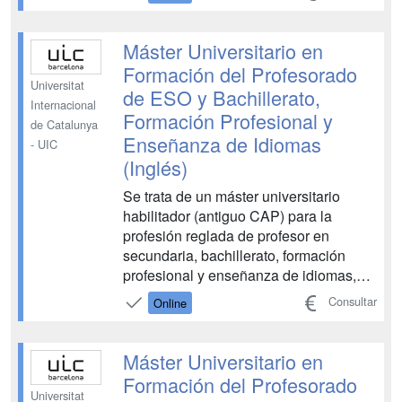
ejercicio profesional, tanto en centros
dependientes de las administraciones
públicas, como en centros de
Máster Universitario en
enseñanza concertada y privada. Mod...
Formación del Profesorado
Universitat
de ESO y Bachillerato,
Internacional
Formación Profesional y
de Catalunya
Enseñanza de Idiomas
- UIC
(Inglés)
Se trata de un máster universitario
habilitador (antiguo CAP) para la
profesión reglada de profesor en
secundaria, bachillerato, formación
profesional y enseñanza de idiomas,
según consta en las normas del
Consultar
Online
ejercicio profesional, tanto en centros
dependientes de las administraciones
públicas, como en centros de
Máster Universitario en
enseñanza concertada y privada. Mod...
Formación del Profesorado
Universitat