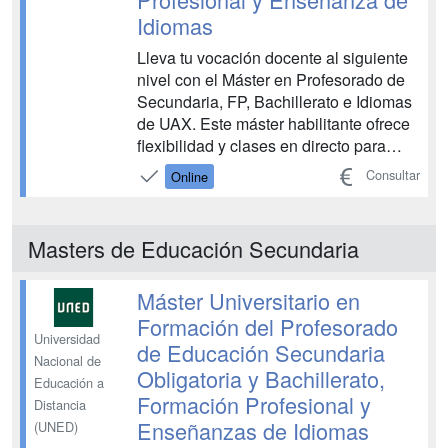
Idiomas
Lleva tu vocación docente al siguiente
nivel con el Máster en Profesorado de
Secundaria, FP, Bachillerato e Idiomas
de UAX. Este máster habilitante ofrece
flexibilidad y clases en directo para
adaptarse a tus necesidades. Prepárate
Consultar
Online
para el ejercicio de la docencia con el
máster habilitante para ser profesor con
excelentes resultados, tanto en ce...
Masters de Educación Secundaria
Máster Universitario en
Formación del Profesorado
Universidad
de Educación Secundaria
Nacional de
Obligatoria y Bachillerato,
Educación a
Formación Profesional y
Distancia
Enseñanzas de Idiomas
(UNED)