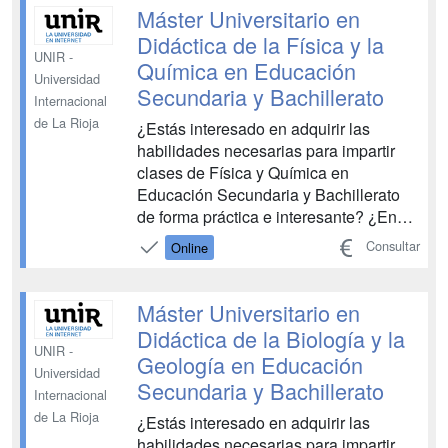
18 especialidades en las que formarte,
Máster Universitario en
y en todas se aplic...
Didáctica de la Física y la
UNIR -
Química en Educación
Universidad
Secundaria y Bachillerato
Internacional
de La Rioja
¿Estás interesado en adquirir las
habilidades necesarias para impartir
clases de Física y Química en
Educación Secundaria y Bachillerato
de forma práctica e interesante? ¿En
fomentar la curiosidad, el interés y el
Consultar
Online
pensamiento crítico de tus alumnos?
¿En promover la divulgación de la
Educación Científica y adaptarte a las
Máster Universitario en
necesidades de la educación...
Didáctica de la Biología y la
UNIR -
Geología en Educación
Universidad
Secundaria y Bachillerato
Internacional
de La Rioja
¿Estás interesado en adquirir las
habilidades necesarias para impartir