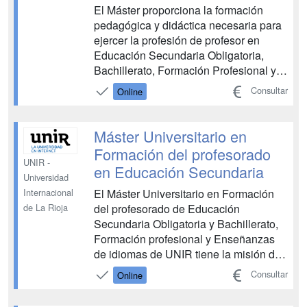
El Máster proporciona la formación
pedagógica y didáctica necesaria para
ejercer la profesión de profesor en
Educación Secundaria Obligatoria,
Bachillerato, Formación Profesional y
Enseñanzas de Idiomas. Prepara a los
Consultar
Online
futuros docentes con las herramientas y
conocimientos esenciales para afrontar
los retos del aula y promover un
Máster Universitario en
aprendizaje signific...
Formación del profesorado
UNIR -
en Educación Secundaria
Universidad
El Máster Universitario en Formación
Internacional
del profesorado de Educación
de La Rioja
Secundaria Obligatoria y Bachillerato,
Formación profesional y Enseñanzas
de idiomas de UNIR tiene la misión de
formar profesionales capaces de
Consultar
Online
desarrollar su trabajo en los ámbitos de
la orientación y la enseñanza. Ofrece