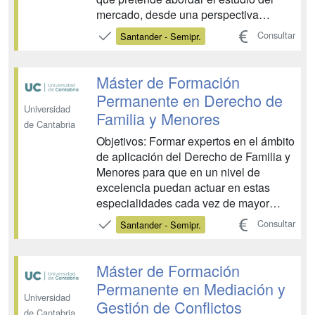
mercado, desde una perspectiva
jurídica, a través de los dos sujetos
Consultar
Santander - Semipr.
intervinientes en el mismo, como son
comerciantes y consumidores....
Máster de Formación
Permanente en Derecho de
Universidad
Familia y Menores
de Cantabria
Objetivos: Formar expertos en el ámbito
de aplicación del Derecho de Familia y
Menores para que en un nivel de
excelencia puedan actuar en estas
especialidades cada vez de mayor
relevancia. Dar a conocer el marco
Consultar
Santander - Semipr.
legal y jurisprudencial del Derecho de
Familia y Menores. Dotar al alumnado
de las habilidades necesarias que les
Máster de Formación
permitan tener un visión int...
Permanente en Mediación y
Universidad
Gestión de Conflictos
de Cantabria