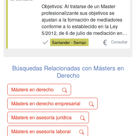
Objetivos: Al tratarse de un Master
profesionalizante sus objetivos se
ajustan a la formación de mediadores
conforme a lo establecido en la Ley
5/2012, de 6 de julio de mediación en
asuntos civiles y mercantiles y el RD
Consultar
Santander - Semipr.
980/2013, de 13 de diciembre que la
desarrolla. El Máster cumple todas las
condiciones y requisitos que aseguran
la adecuada formación in...
Búsquedas Relacionadas con Másters en
Derecho
Másters en derecho
Másters en derecho empresarial
Másters en asesoría jurídica
Másters en asesoría laboral