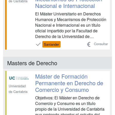
de Cantabria
Nacional e Internacional
El Máster Universitario en Derechos
Humanos y Mecanismos de Protección
Nacional e Internacional es un título
oficial impartido por la Facultad de
Derecho de la Universidad de
Cantabria cuyo objetivo principal es
Consultar
Santander
promover la adquisición de una
formación avanzada en materia de
Derechos Humanos desde una
Masters de Derecho
perspectiva especializada y
jurídicamente inter...
Máster de Formación
Permanente en Derecho de
Universidad
Comercio y Consumo
de Cantabria
Objetivos: El Máster en Derecho de
Comercio y Consumo es un título
propio de la Universidad de Cantabria
que pretende abordar el estudio del