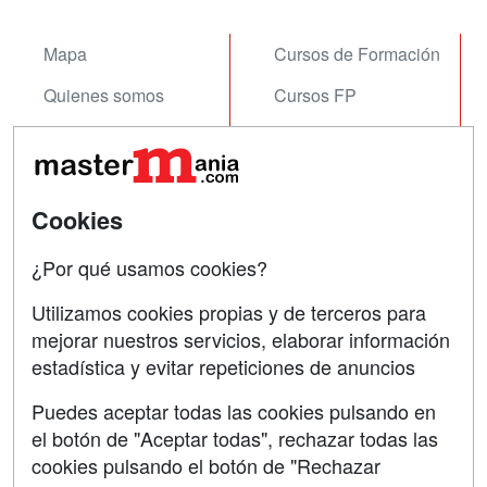
Mapa
Cursos de Formación
Quienes somos
Cursos FP
Tarifas publicidad
Conferencias
Acceso Usuarios
Carreras
Universitarias
Cookies
Acceso Centros
Oposiciones
¿Por qué usamos cookies?
SÍGUENOS EN:
Contactar
Utilizamos cookies propias y de terceros para
mejorar nuestros servicios, elaborar información
Confidencialidad
estadística y evitar repeticiones de anuncios
Aviso legal
Puedes aceptar todas las cookies pulsando en
Copyleft
el botón de "Aceptar todas", rechazar todas las
cookies pulsando el botón de "Rechazar