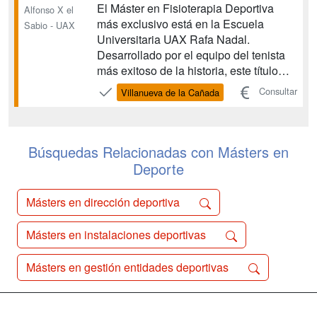
El Máster en Fisioterapia Deportiva
Alfonso X el
más exclusivo está en la Escuela
Sabio - UAX
Universitaria UAX Rafa Nadal.
Desarrollado por el equipo del tenista
más exitoso de la historia, este título
oficial te forma como fisioterapeuta
Consultar
Villanueva de la Cañada
deportivo de élite en solo dos fines de
semana al mes. Es el único programa
en España con metodología directa del
22 veces campeón de ...
Búsquedas Relacionadas con Másters en
Deporte
Másters en dirección deportiva
Másters en instalaciones deportivas
Másters en gestión entidades deportivas