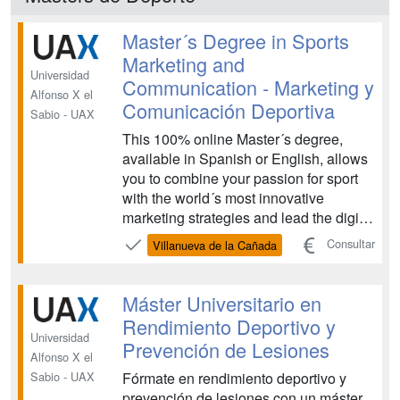
Master´s Degree in Sports
Marketing and
Universidad
Communication - Marketing y
Alfonso X el
Comunicación Deportiva
Sabio - UAX
This 100% online Master´s degree,
available in Spanish or English, allows
you to combine your passion for sport
with the world´s most innovative
marketing strategies and lead the digital
transformation in the sports industry.
Consultar
Villanueva de la Cañada
You´ll gain a 360º understanding of the
industry through dynamic classes,
unique experiences and training in a
Máster Universitario en
range of area...
Rendimiento Deportivo y
Universidad
Prevención de Lesiones
Alfonso X el
Fórmate en rendimiento deportivo y
Sabio - UAX
prevención de lesiones con un máster