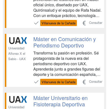
oficial único, diseñado por UAX,
Quirónsalud y el equipo de Rafa Nadal.
Con un enfoque práctico, tecnología
aplicada en el aula y asistencia
Consultar
Villanueva de la Cañada
presencial solo dos veces al mes, esta
formación te conecta con la élite del
deporte, la industria y tu futuro
Máster en Comunicación y
profesional. El Máster ...
Periodismo Deportivo
Universidad
Transforma tu pasión en profesión. Sé
Alfonso X el
protagonista de la nueva era del
Sabio - UAX
periodismo deportivo con UAX.
Aprenderás junto a grandes figuras del
deporte y la comunicación española,
dominarás medios tradicionales y
Consultar
Villanueva de la Cañada
plataformas digitales, y vivirás
experiencias únicas (desde cubrir
partidos en directo hasta practicar en la
Máster Universitario en
Rafa Nadal Academy). Convierte t...
Fisioterapia Deportiva
Universidad