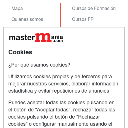
Mapa
Cursos de Formación
Quienes somos
Cursos FP
Tarifas publicidad
Conferencias
Acceso Usuarios
Carreras
Universitarias
Cookies
Acceso Centros
Oposiciones
¿Por qué usamos cookies?
SÍGUENOS EN:
Contactar
Utilizamos cookies propias y de terceros para
mejorar nuestros servicios, elaborar información
Confidencialidad
estadística y evitar repeticiones de anuncios
Aviso legal
Puedes aceptar todas las cookies pulsando en
Copyleft
el botón de "Aceptar todas", rechazar todas las
cookies pulsando el botón de "Rechazar
cookies" o configurar manualmente usando el