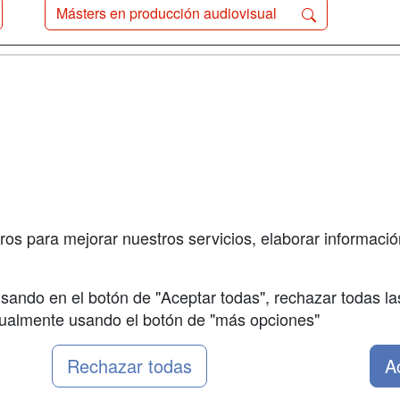
Másters en producción audiovisual
a
Cursos de
Contactar
Formación
enes somos
Confidenciali
Cursos FP
fas publicidad
Aviso legal
Conferencias
so Usuarios
Copyleft
Carreras
so Centros
Universitarias
ros para mejorar nuestros servicios, elaborar información
Oposiciones
sando en el botón de "Aceptar todas", rechazar todas la
nualmente usando el botón de "más opciones"
Rechazar todas
A