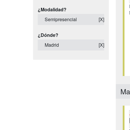
¿Modalidad?
Semipresencial
[X]
¿Dónde?
Madrid
[X]
Ma