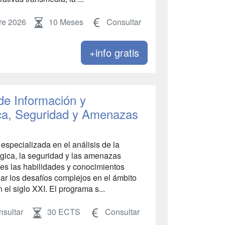
re 2026
10 Meses
Consultar
+info gratis
 de Información y
ca, Seguridad y Amenazas
especializada en el análisis de la
égica, la seguridad y las amenazas
tes las habilidades y conocimientos
r los desafíos complejos en el ámbito
el siglo XXI. El programa s...
sultar
30 ECTS
Consultar