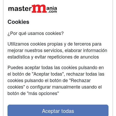
Tarifas publicidad
Conferencias
Acceso Usuarios
Carreras
Universitarias
Cookies
Acceso Centros
Oposiciones
¿Por qué usamos cookies?
SÍGUENOS EN:
Contactar
Utilizamos cookies propias y de terceros para
mejorar nuestros servicios, elaborar información
Confidencialidad
estadística y evitar repeticiones de anuncios
Aviso legal
Puedes aceptar todas las cookies pulsando en
Copyleft
el botón de "Aceptar todas", rechazar todas las
cookies pulsando el botón de "Rechazar
cookies" o configurar manualmente usando el
botón de "más opciones"
Grupo formazion:
Aceptar todas