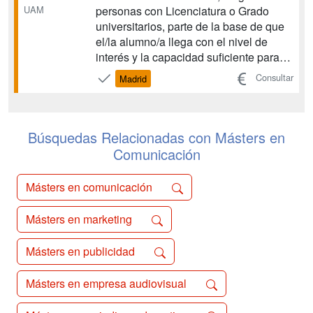
personas con Licenciatura o Grado
UAM
universitarios, parte de la base de que
el/la alumno/a llega con el nivel de
interés y la capacidad suficiente para
poder comprender los acontecimientos
Consultar
Madrid
que conforman la actualidad, sea ésta
del ámbito que sea. Cómo transmitir
esa realidad, qué matices introducir en
ella, como an...
Búsquedas Relacionadas con Másters en
Comunicación
Másters en comunicación
Másters en marketing
Másters en publicidad
Másters en empresa audiovisual