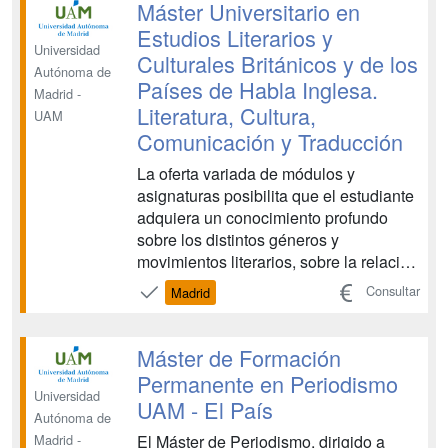
Máster Universitario en
Estudios Literarios y
Universidad
Culturales Británicos y de los
Autónoma de
Países de Habla Inglesa.
Madrid -
Literatura, Cultura,
UAM
Comunicación y Traducción
La oferta variada de módulos y
asignaturas posibilita que el estudiante
adquiera un conocimiento profundo
sobre los distintos géneros y
movimientos literarios, sobre la relación
entre literatura y sociedad, sobre las
Consultar
Madrid
corrientes teóricas, sobre la
metodología utilizada en la edición de
textos literarios y sobre la teoría y
Máster de Formación
práctica de la traducción ...
Permanente en Periodismo
Universidad
UAM - El País
Autónoma de
El Máster de Periodismo, dirigido a
Madrid -