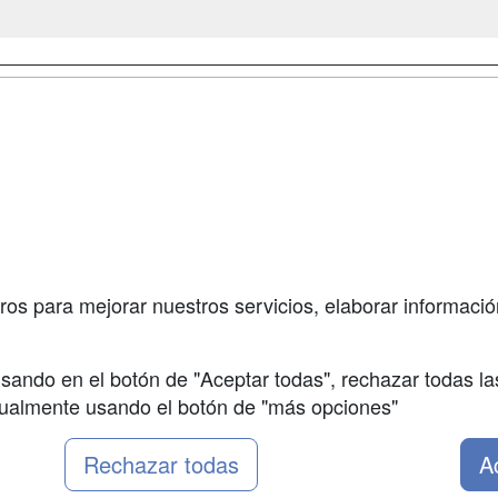
a
Cursos de
Contactar
Formación
enes somos
Confidenciali
Cursos FP
fas publicidad
Aviso legal
Conferencias
so Usuarios
Copyleft
Carreras
so Centros
Universitarias
ros para mejorar nuestros servicios, elaborar información
Oposiciones
sando en el botón de "Aceptar todas", rechazar todas la
nualmente usando el botón de "más opciones"
Rechazar todas
A