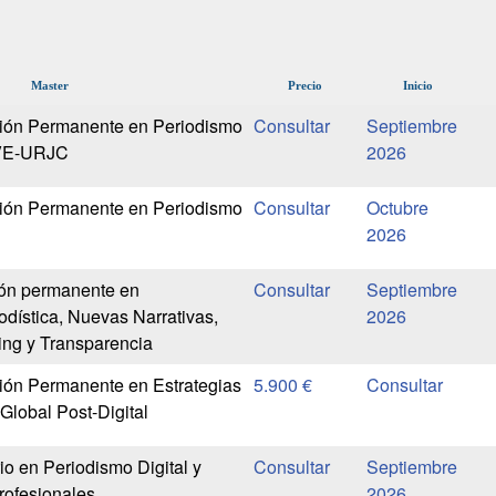
Master
Precio
Inicio
ión Permanente en Periodismo
Septiembre
TVE-URJC
2026
ión Permanente en Periodismo
Octubre
2026
ión permanente en
Septiembre
odística, Nuevas Narrativas,
2026
ing y Transparencia
ión Permanente en Estrategias
5.900 €
lobal Post-Digital
io en Periodismo Digital y
Septiembre
rofesionales
2026