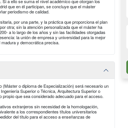
. Si a ello se suma el nivel académico que otorgan los
rid que en él participan, se concluye que el máster
eñar periodismo de calidad.
itaria, por una parte, y la práctica que proporciona el plan
por otra; sin la atención personalizada que el máster ha
- a lo largo de los años y sin las facilidades otorgadas
 esencia: la unión de empresa y universidad para la mejor
d madura y democrática precisa.
o (Máster o diploma de Especialización) será necesario un
a, Ingeniería Superior o Técnica, Arquitectura Superior o
ulo propio que sea considerado adecuado para el acceso.
ativos extranjeros sin necesidad de la homologación,
valente a los correspondientes títulos universitarios
pedidor del título para el acceso a enseñanzas de