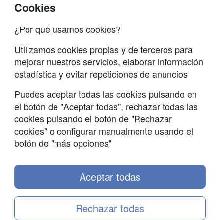
Acceso Centros
Cookies
Oposiciones
¿Por qué usamos cookies?
SÍGUENOS EN:
Contactar
Utilizamos cookies propias y de terceros para
mejorar nuestros servicios, elaborar información
Confidencialidad
estadística y evitar repeticiones de anuncios
Aviso legal
Puedes aceptar todas las cookies pulsando en
Copyleft
el botón de "Aceptar todas", rechazar todas las
cookies pulsando el botón de "Rechazar
cookies" o configurar manualmente usando el
botón de "más opciones"
Grupo formazion:
Aceptar todas
Rechazar todas