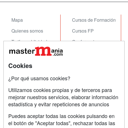
Mapa
Cursos de Formación
Quienes somos
Cursos FP
Tarifas publicidad
Conferencias
Acceso Usuarios
Carreras
Universitarias
Acceso Centros
Cookies
Oposiciones
¿Por qué usamos cookies?
SÍGUENOS EN:
Contactar
Utilizamos cookies propias y de terceros para
mejorar nuestros servicios, elaborar información
Confidencialidad
estadística y evitar repeticiones de anuncios
Aviso legal
Puedes aceptar todas las cookies pulsando en
Copyleft
el botón de "Aceptar todas", rechazar todas las