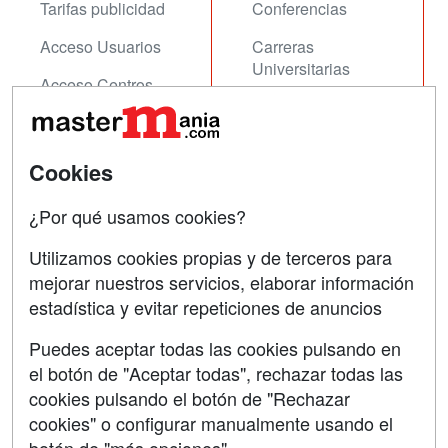
Tarifas publicidad
Conferencias
Acceso Usuarios
Carreras
Universitarias
Acceso Centros
Oposiciones
SÍGUENOS EN:
Contactar
Cookies
Confidencialidad
¿Por qué usamos cookies?
Aviso legal
Utilizamos cookies propias y de terceros para
mejorar nuestros servicios, elaborar información
Copyleft
estadística y evitar repeticiones de anuncios
Puedes aceptar todas las cookies pulsando en
el botón de "Aceptar todas", rechazar todas las
Grupo formazion:
cookies pulsando el botón de "Rechazar
cookies" o configurar manualmente usando el