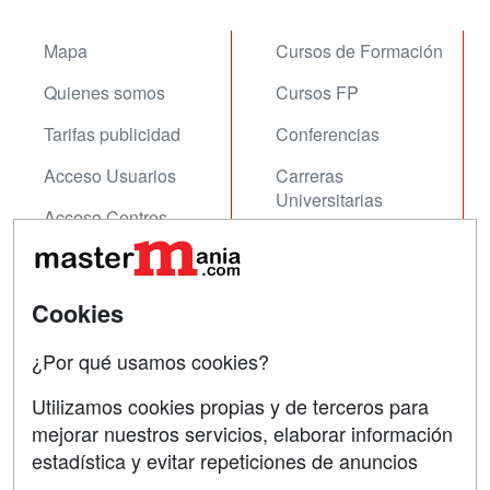
Mapa
Cursos de Formación
Quienes somos
Cursos FP
Tarifas publicidad
Conferencias
Acceso Usuarios
Carreras
Universitarias
Acceso Centros
Oposiciones
SÍGUENOS EN:
Contactar
Cookies
Confidencialidad
¿Por qué usamos cookies?
Aviso legal
Utilizamos cookies propias y de terceros para
mejorar nuestros servicios, elaborar información
Copyleft
estadística y evitar repeticiones de anuncios