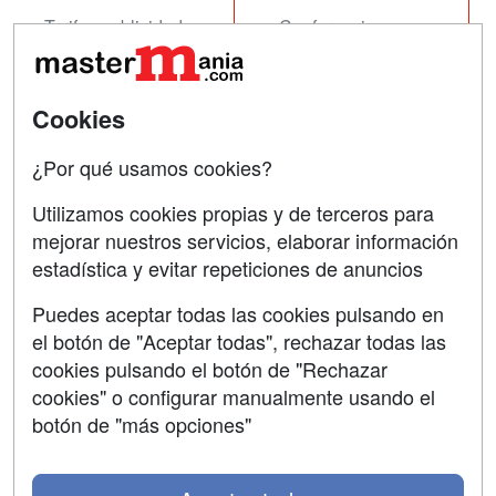
Tarifas publicidad
Conferencias
Acceso Usuarios
Carreras
Universitarias
Acceso Centros
Cookies
Oposiciones
¿Por qué usamos cookies?
SÍGUENOS EN:
Contactar
Utilizamos cookies propias y de terceros para
mejorar nuestros servicios, elaborar información
Confidencialidad
estadística y evitar repeticiones de anuncios
Aviso legal
Puedes aceptar todas las cookies pulsando en
Copyleft
el botón de "Aceptar todas", rechazar todas las
cookies pulsando el botón de "Rechazar
cookies" o configurar manualmente usando el
botón de "más opciones"
Grupo formazion: