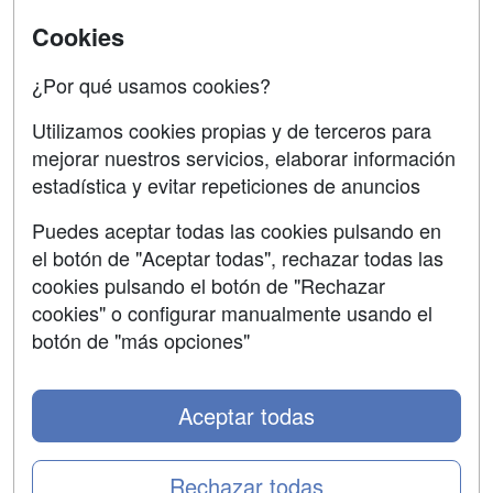
Universitarias
Acceso Centros
Cookies
Oposiciones
¿Por qué usamos cookies?
SÍGUENOS EN:
Contactar
Utilizamos cookies propias y de terceros para
mejorar nuestros servicios, elaborar información
Confidencialidad
estadística y evitar repeticiones de anuncios
Aviso legal
Puedes aceptar todas las cookies pulsando en
Copyleft
el botón de "Aceptar todas", rechazar todas las
cookies pulsando el botón de "Rechazar
cookies" o configurar manualmente usando el
botón de "más opciones"
Grupo formazion:
Aceptar todas
Rechazar todas