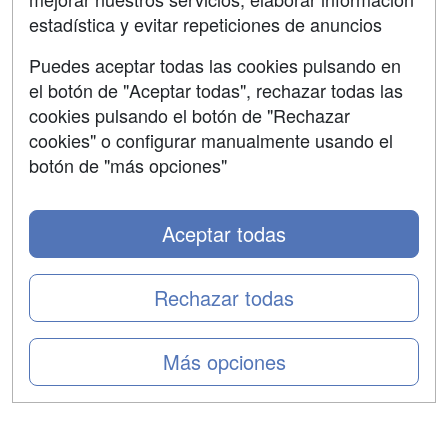
Confidencialidad
estadística y evitar repeticiones de anuncios
Aviso legal
Puedes aceptar todas las cookies pulsando en
Copyleft
el botón de "Aceptar todas", rechazar todas las
cookies pulsando el botón de "Rechazar
cookies" o configurar manualmente usando el
botón de "más opciones"
Grupo formazion:
Aceptar todas
Rechazar todas
Más opciones
Copyright 2000-2026 Formazion Web, S.L. - Calle
Fermín Caballero, 62 - 28034 Madrid Tel: 91 533 70 78