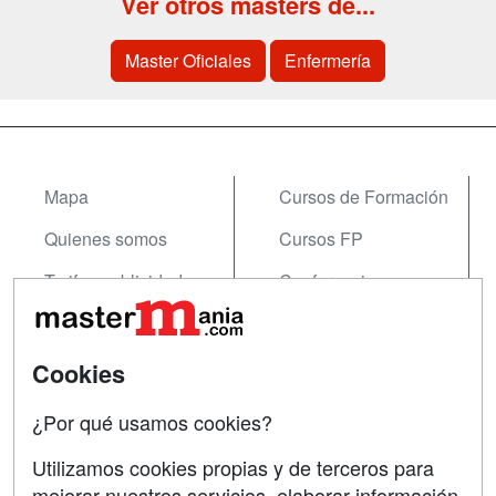
Ver otros masters de...
Master Oficiales
Enfermería
Mapa
Cursos de Formación
Quienes somos
Cursos FP
Tarifas publicidad
Conferencias
Acceso Usuarios
Carreras
Universitarias
Acceso Centros
Cookies
Oposiciones
¿Por qué usamos cookies?
SÍGUENOS EN:
Contactar
Utilizamos cookies propias y de terceros para
mejorar nuestros servicios, elaborar información