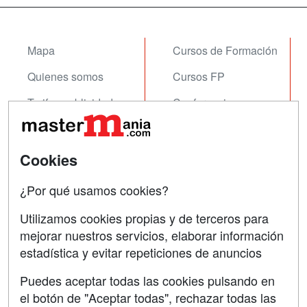
Mapa
Cursos de Formación
Quienes somos
Cursos FP
Tarifas publicidad
Conferencias
Acceso Usuarios
Carreras
Universitarias
Acceso Centros
Cookies
Oposiciones
¿Por qué usamos cookies?
SÍGUENOS EN:
Contactar
Utilizamos cookies propias y de terceros para
mejorar nuestros servicios, elaborar información
Confidencialidad
estadística y evitar repeticiones de anuncios
Aviso legal
Puedes aceptar todas las cookies pulsando en
Copyleft
el botón de "Aceptar todas", rechazar todas las