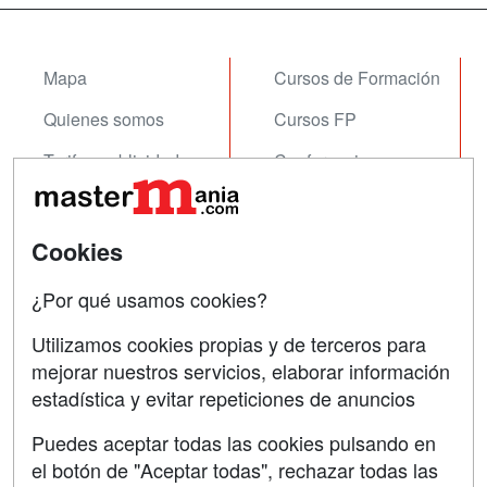
Mapa
Cursos de Formación
Quienes somos
Cursos FP
Tarifas publicidad
Conferencias
Acceso Usuarios
Carreras
Universitarias
Acceso Centros
Cookies
Oposiciones
¿Por qué usamos cookies?
SÍGUENOS EN:
Contactar
Utilizamos cookies propias y de terceros para
mejorar nuestros servicios, elaborar información
Confidencialidad
estadística y evitar repeticiones de anuncios
Aviso legal
Puedes aceptar todas las cookies pulsando en
Copyleft
el botón de "Aceptar todas", rechazar todas las