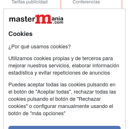
Tarifas publicidad
Conferencias
Acceso Usuarios
Carreras
Universitarias
Acceso Centros
Oposiciones
Cookies
SÍGUENOS EN:
¿Por qué usamos cookies?
Contactar
Utilizamos cookies propias y de terceros para
Confidencialidad
mejorar nuestros servicios, elaborar información
Aviso legal
estadística y evitar repeticiones de anuncios
Copyleft
Puedes aceptar todas las cookies pulsando en
el botón de "Aceptar todas", rechazar todas las
cookies pulsando el botón de "Rechazar
cookies" o configurar manualmente usando el
Grupo formazion:
botón de "más opciones"