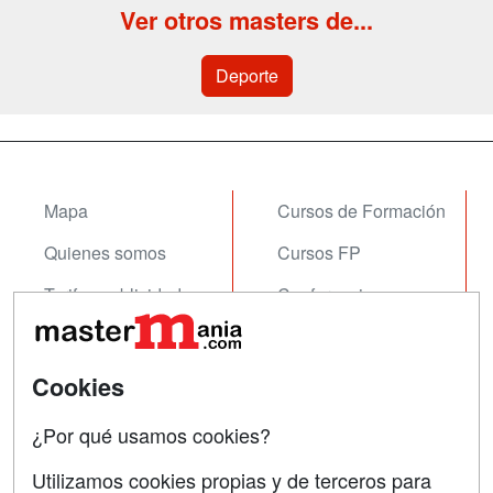
Ver otros masters de...
Deporte
Mapa
Cursos de Formación
Quienes somos
Cursos FP
Tarifas publicidad
Conferencias
Acceso Usuarios
Carreras
Universitarias
Acceso Centros
Cookies
Oposiciones
¿Por qué usamos cookies?
SÍGUENOS EN:
Contactar
Utilizamos cookies propias y de terceros para