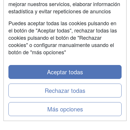
mejorar nuestros servicios, elaborar información
Confidencialidad
estadística y evitar repeticiones de anuncios
Aviso legal
Puedes aceptar todas las cookies pulsando en
Copyleft
el botón de "Aceptar todas", rechazar todas las
cookies pulsando el botón de "Rechazar
cookies" o configurar manualmente usando el
botón de "más opciones"
Grupo formazion:
Aceptar todas
Rechazar todas
Más opciones
Copyright 2000-2026 Formazion Web, S.L. - Calle