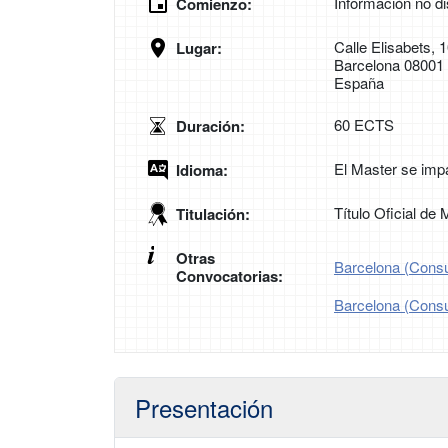
Información no di
Comienzo:
Calle Elisabets, 
Lugar:
Barcelona 08001
España
60 ECTS
Duración:
El Master se impa
Idioma:
Título Oficial de
Titulación:
Otras
Barcelona (Consul
Convocatorias:
Barcelona (Consul
Presentación