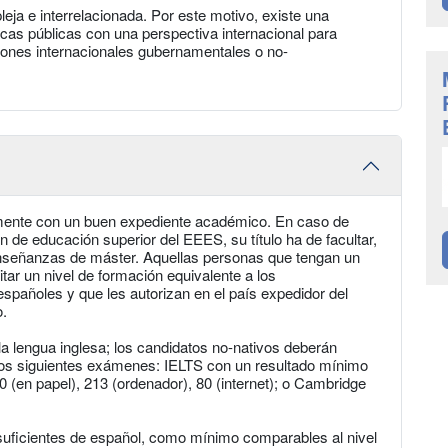
eja e interrelacionada. Por este motivo, existe una
icas públicas con una perspectiva internacional para
iones internacionales gubernamentales o no-
blemente con un buen expediente académico. En caso de
 de educación superior del EEES, su título ha de facultar,
a enseñanzas de máster. Aquellas personas que tengan un
itar un nivel de formación equivalente a los
 españoles y que les autorizan en el país expedidor del
o.
 la lengua inglesa; los candidatos no-nativos deberán
e los siguientes exámenes: IELTS con un resultado mínimo
(en papel), 213 (ordenador), 80 (internet); o Cambridge
suficientes de español, como mínimo comparables al nivel