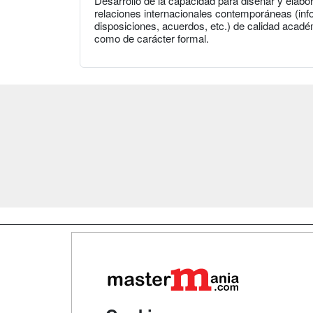
Desarrollo de la capacidad para diseñar y elabor
relaciones internacionales contemporáneas (inf
disposiciones, acuerdos, etc.) de calidad acadé
como de carácter formal.
Map
Qui
Tari