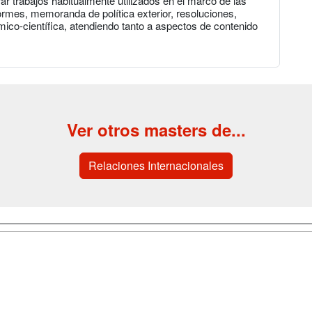
ar trabajos habitualmente utilizados en el marco de las
ormes, memoranda de política exterior, resoluciones,
mico-científica, atendiendo tanto a aspectos de contenido
Ver otros masters de...
Relaciones Internacionales
a
Cursos de
Contactar
Formación
enes somos
Confidenciali
Cursos FP
fas publicidad
Aviso legal