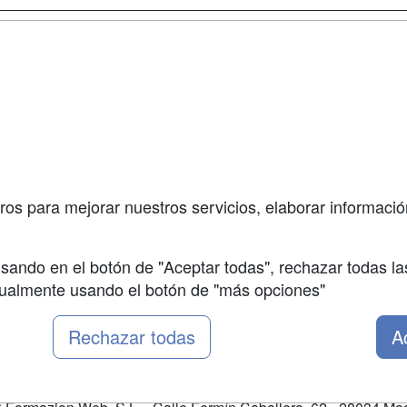
a
Cursos de
Contactar
Formación
enes somos
Confidenciali
Cursos FP
fas publicidad
Aviso legal
Conferencias
so Usuarios
Copyleft
Carreras
so Centros
Universitarias
ros para mejorar nuestros servicios, elaborar información
Oposiciones
sando en el botón de "Aceptar todas", rechazar todas la
nualmente usando el botón de "más opciones"
Rechazar todas
A