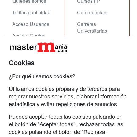
Quienes somos
Cursos FP
Tarifas publicidad
Conferencias
Acceso Usuarios
Carreras
Universitarias
Acceso Centros
Oposiciones
SÍGUENOS EN:
Contactar
Cookies
Confidencialidad
¿Por qué usamos cookies?
Aviso legal
Utilizamos cookies propias y de terceros para
mejorar nuestros servicios, elaborar información
Copyleft
estadística y evitar repeticiones de anuncios
Puedes aceptar todas las cookies pulsando en
el botón de "Aceptar todas", rechazar todas las
Grupo formazion:
cookies pulsando el botón de "Rechazar