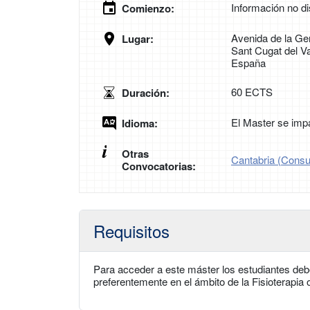
Información no di
Comienzo:
Avenida de la Gen
Lugar:
Sant Cugat del V
España
60 ECTS
Duración:
El Master se impa
Idioma:
Otras
Cantabria (Consul
Convocatorias:
Requisitos
Para acceder a este máster los estudiantes deber
preferentemente en el ámbito de la Fisioterapia o