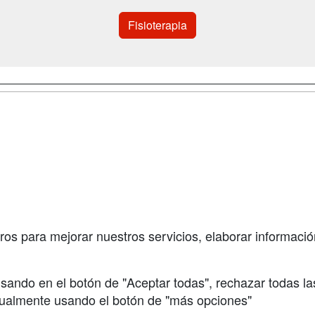
Fisioterapia
a
Cursos de
Contactar
Formación
enes somos
Confidenciali
Cursos FP
fas publicidad
Aviso legal
Conferencias
so Usuarios
Copyleft
Carreras
so Centros
Universitarias
ros para mejorar nuestros servicios, elaborar información
Oposiciones
sando en el botón de "Aceptar todas", rechazar todas la
nualmente usando el botón de "más opciones"