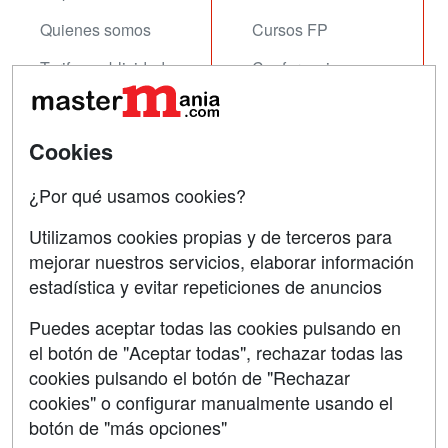
Quienes somos
Cursos FP
Tarifas publicidad
Conferencias
Acceso Usuarios
Carreras
Universitarias
Acceso Centros
Cookies
Oposiciones
¿Por qué usamos cookies?
SÍGUENOS EN:
Contactar
Utilizamos cookies propias y de terceros para
mejorar nuestros servicios, elaborar información
Confidencialidad
estadística y evitar repeticiones de anuncios
Aviso legal
Puedes aceptar todas las cookies pulsando en
Copyleft
el botón de "Aceptar todas", rechazar todas las
cookies pulsando el botón de "Rechazar
cookies" o configurar manualmente usando el
botón de "más opciones"