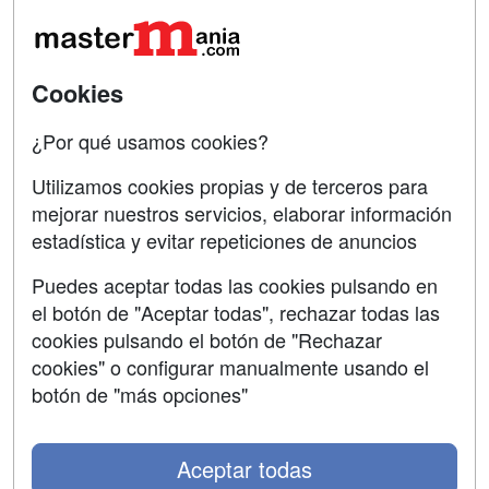
Tarifas publicidad
Conferencias
Acceso Usuarios
Carreras
Universitarias
Acceso Centros
Cookies
Oposiciones
¿Por qué usamos cookies?
SÍGUENOS EN:
Contactar
Utilizamos cookies propias y de terceros para
mejorar nuestros servicios, elaborar información
Confidencialidad
estadística y evitar repeticiones de anuncios
Aviso legal
Puedes aceptar todas las cookies pulsando en
Copyleft
el botón de "Aceptar todas", rechazar todas las
cookies pulsando el botón de "Rechazar
cookies" o configurar manualmente usando el
botón de "más opciones"
Grupo formazion:
Aceptar todas