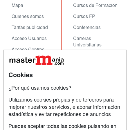
Mapa
Cursos de Formación
Quienes somos
Cursos FP
Tarifas publicidad
Conferencias
Acceso Usuarios
Carreras
Universitarias
Acceso Centros
Oposiciones
SÍGUENOS EN:
Contactar
Cookies
Confidencialidad
¿Por qué usamos cookies?
Aviso legal
Utilizamos cookies propias y de terceros para
mejorar nuestros servicios, elaborar información
Copyleft
estadística y evitar repeticiones de anuncios
Puedes aceptar todas las cookies pulsando en