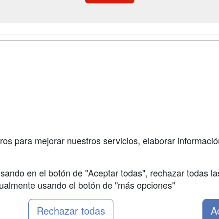
a
Cursos de
Contactar
Formación
enes somos
Confidenciali
Cursos FP
fas publicidad
Aviso legal
Conferencias
so Usuarios
Copyleft
Carreras
so Centros
Universitarias
ros para mejorar nuestros servicios, elaborar información
Oposiciones
sando en el botón de "Aceptar todas", rechazar todas la
nualmente usando el botón de "más opciones"
Rechazar todas
A