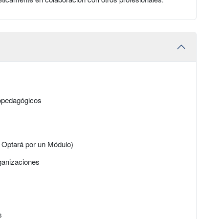
copedagógicos
o Optará por un Módulo)
ganizaciones
s