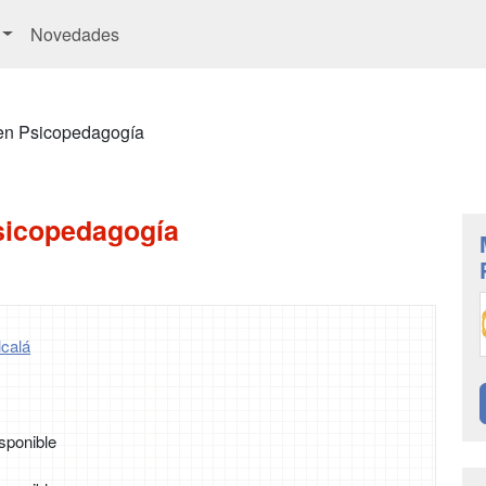
Novedades
en Psicopedagogía
sicopedagogía
lcalá
sponible