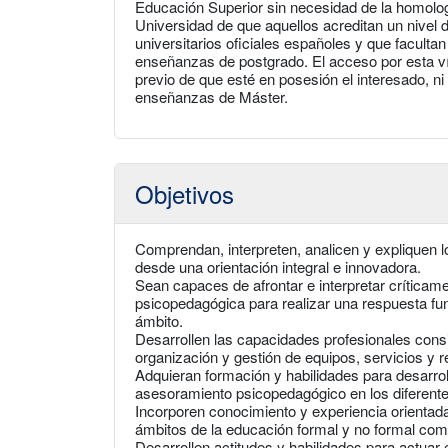
Educación Superior sin necesidad de la homolog
Universidad de que aquellos acreditan un nivel d
universitarios oficiales españoles y que facultan
enseñanzas de postgrado. El acceso por esta vía
previo de que esté en posesión el interesado, ni
enseñanzas de Máster.
Objetivos
Comprendan, interpreten, analicen y expliquen 
desde una orientación integral e innovadora.
Sean capaces de afrontar e interpretar críticame
psicopedagógica para realizar una respuesta fu
ámbito.
Desarrollen las capacidades profesionales cons
organización y gestión de equipos, servicios y
Adquieran formación y habilidades para desarrol
asesoramiento psicopedagógico en los diferente
Incorporen conocimiento y experiencia orientada
ámbitos de la educación formal y no formal co
Desarrollen actitudes y habilidades para actuar