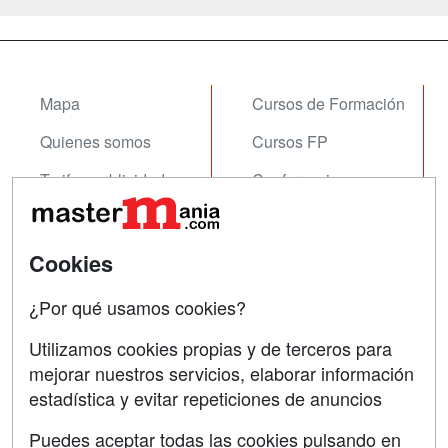
Mapa
Cursos de Formación
Quienes somos
Cursos FP
Tarifas publicidad
Conferencias
Acceso Usuarios
Carreras
Universitarias
Acceso Centros
Cookies
Oposiciones
¿Por qué usamos cookies?
SÍGUENOS EN:
Contactar
Utilizamos cookies propias y de terceros para
mejorar nuestros servicios, elaborar información
Confidencialidad
estadística y evitar repeticiones de anuncios
Aviso legal
Puedes aceptar todas las cookies pulsando en