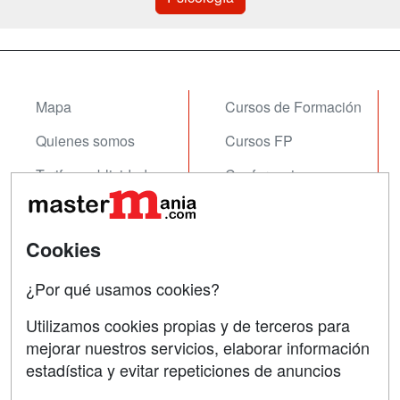
Mapa
Cursos de Formación
Quienes somos
Cursos FP
Tarifas publicidad
Conferencias
Acceso Usuarios
Carreras
Universitarias
Acceso Centros
Cookies
Oposiciones
¿Por qué usamos cookies?
SÍGUENOS EN:
Contactar
Utilizamos cookies propias y de terceros para
mejorar nuestros servicios, elaborar información
Confidencialidad
estadística y evitar repeticiones de anuncios
Aviso legal