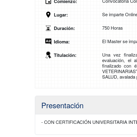
Convocatoria Con
Comienzo:
Se imparte Onlin
Lugar:
750 Horas
Duración:
El Master se imp
Idioma:
Una vez finali
Titulación:
evaluación, el 
finalizado co
VETERINARIAS” 
SALUD, avalada p
Presentación
- CON CERTIFICACIÓN UNIVERSITARIA IN