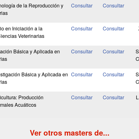
ología de la Reproducción y
rias
io en Iniciación a la
iencias Veterinarias
gación Básica y Aplicada en
S
rias
C
stigación Básica y Aplicada en
S
rias
C
cultura: Producción
L
imales Acuáticos
Ver otros masters de...