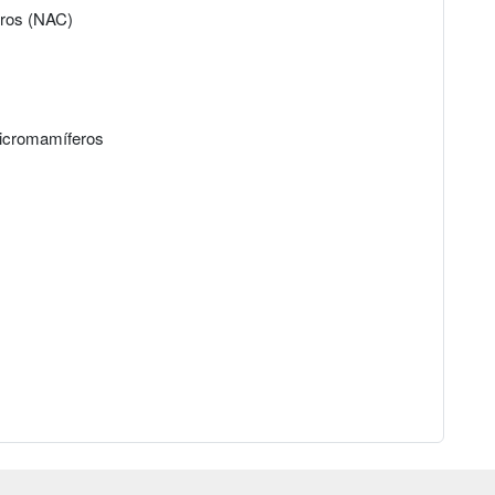
eros (NAC)
micromamíferos