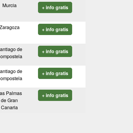
Murcia
+ info gratis
Zaragoza
+ info gratis
antiago de
+ info gratis
ompostela
antiago de
+ info gratis
ompostela
as Palmas
+ info gratis
de Gran
Canaria