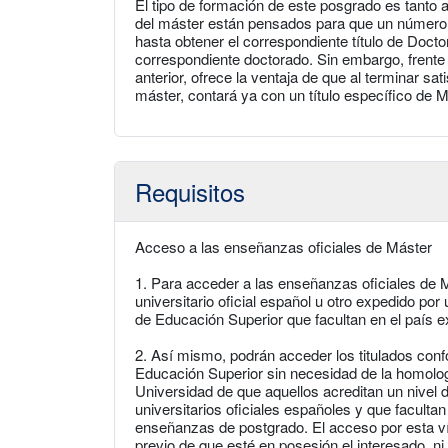
El tipo de formación de este posgrado es tanto
del máster están pensados para que un número s
hasta obtener el correspondiente título de Docto
correspondiente doctorado. Sin embargo, frente 
anterior, ofrece la ventaja de que al terminar sa
máster, contará ya con un título específico de M
Requisitos
Acceso a las enseñanzas oficiales de Máster
1. Para acceder a las enseñanzas oficiales de M
universitario oficial español u otro expedido po
de Educación Superior que facultan en el país e
2. Así mismo, podrán acceder los titulados con
Educación Superior sin necesidad de la homolog
Universidad de que aquellos acreditan un nivel d
universitarios oficiales españoles y que facultan
enseñanzas de postgrado. El acceso por esta vía
previo de que esté en posesión el interesado, ni