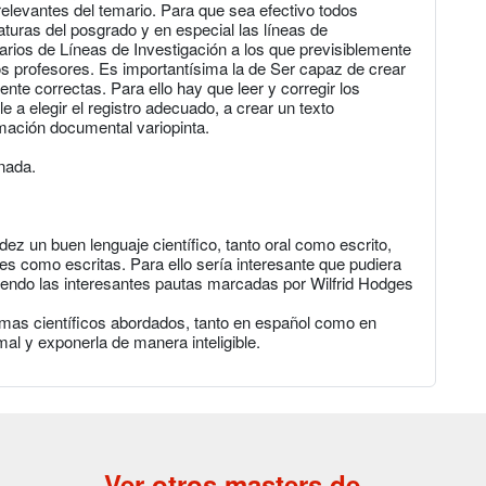
levantes del temario. Para que sea efectivo todos
turas del posgrado y en especial las líneas de
arios de Líneas de Investigación a los que previsiblemente
los profesores. Es importantísima la de Ser capaz de crear
te correctas. Para ello hay que leer y corregir los
a elegir el registro adecuado, a crear un texto
mación documental variopinta.
nada.
uidez un buen lenguaje científico, tanto oral como escrito,
les como escritas. Para ello sería interesante que pudiera
uiendo las interesantes pautas marcadas por Wilfrid Hodges
 temas científicos abordados, tanto en español como en
al y exponerla de manera inteligible.
Ver otros masters de...