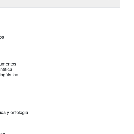
cos
rgumentos
ntífica
ingüística
ica y ontología
ico