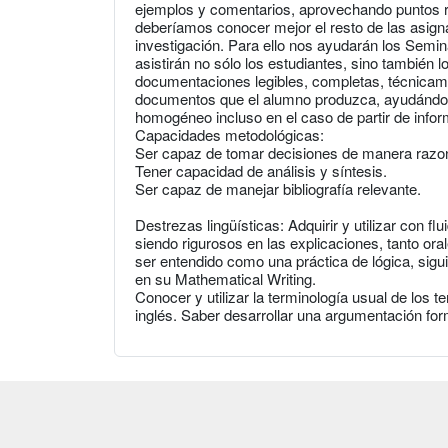
ejemplos y comentarios, aprovechando puntos re
deberíamos conocer mejor el resto de las asigna
investigación. Para ello nos ayudarán los Semin
asistirán no sólo los estudiantes, sino también 
documentaciones legibles, completas, técnicamen
documentos que el alumno produzca, ayudándole 
homogéneo incluso en el caso de partir de infor
Capacidades metodológicas:
Ser capaz de tomar decisiones de manera razo
Tener capacidad de análisis y síntesis.
Ser capaz de manejar bibliografía relevante.
Destrezas lingüísticas: Adquirir y utilizar con fl
siendo rigurosos en las explicaciones, tanto ora
ser entendido como una práctica de lógica, sig
en su Mathematical Writing.
Conocer y utilizar la terminología usual de los
inglés. Saber desarrollar una argumentación form