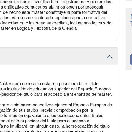
 académica como investigadora. La estructura y contenidos
ignificativo de nuestros alumnos opten por proseguir
r, de hecho este máster constituye la parte formativa del
a los estudios de doctorado regulados por la normativa
tisfactoriamente los sesenta créditos, incluyendo la tesis de
áster en Lógica y Filosofía de la Ciencia.
áster será necesario estar en posesión de un título
r una institución de educación superior del Espacio Europeo
xpedidor del título para el acceso a enseñanzas de máster.
forme a sistemas educativos ajenos al Espacio Europeo de
ación de sus títulos, previa comprobación por la
e formación equivalente a los correspondientes títulos
 en el país expedidor del título para el acceso a
 no implicará, en ningún caso, la homologación del título
 su reconocimiento a otros efectos que el de cursar las