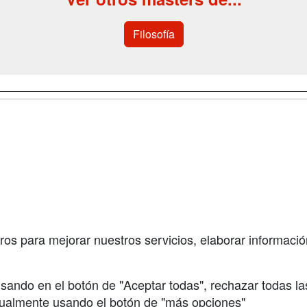
Filosofía
a
Cursos de
Contactar
Formación
enes somos
Confidenciali
Cursos FP
fas publicidad
Aviso legal
Conferencias
so Usuarios
Copyleft
Carreras
so Centros
Universitarias
ros para mejorar nuestros servicios, elaborar información
Oposiciones
sando en el botón de "Aceptar todas", rechazar todas la
nualmente usando el botón de "más opciones"