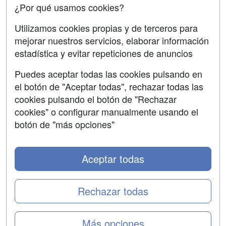
Confidencialidad
¿Por qué usamos cookies?
Aviso legal
Utilizamos cookies propias y de terceros para
mejorar nuestros servicios, elaborar información
Copyleft
estadística y evitar repeticiones de anuncios
Puedes aceptar todas las cookies pulsando en
el botón de "Aceptar todas", rechazar todas las
Grupo formazion:
cookies pulsando el botón de "Rechazar
cookies" o configurar manualmente usando el
botón de "más opciones"
Aceptar todas
Rechazar todas
Copyright 2000-2026 Formazion Web, S.L. - Calle
Más opciones
Fermín Caballero, 62 - 28034 Madrid Tel: 91 533 70 78