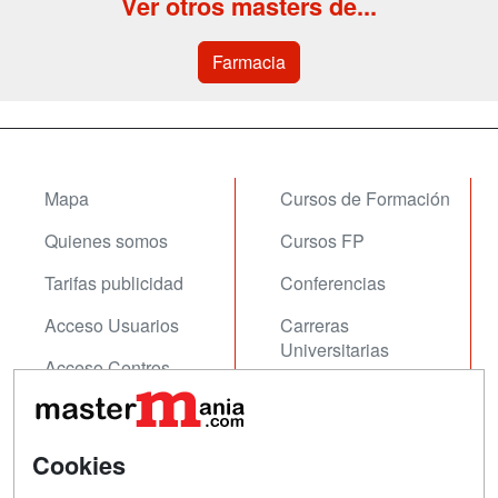
Ver otros masters de...
Farmacia
Mapa
Cursos de Formación
Quienes somos
Cursos FP
Tarifas publicidad
Conferencias
Acceso Usuarios
Carreras
Universitarias
Acceso Centros
Oposiciones
SÍGUENOS EN:
Contactar
Cookies