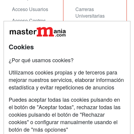
Acceso Usuarios
Carreras
Universitarias
Acceso Centros
Oposiciones
SÍGUENOS EN:
Contactar
Cookies
Confidencialidad
¿Por qué usamos cookies?
Aviso legal
Utilizamos cookies propias y de terceros para
mejorar nuestros servicios, elaborar información
Copyleft
estadística y evitar repeticiones de anuncios
Puedes aceptar todas las cookies pulsando en
el botón de "Aceptar todas", rechazar todas las
Grupo formazion:
cookies pulsando el botón de "Rechazar
cookies" o configurar manualmente usando el
botón de "más opciones"