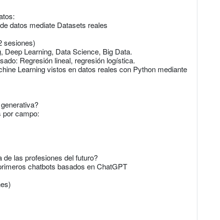
atos:
o de datos mediate Datasets reales
2 sesiones)
 Deep Learning, Data Science, Big Data.
ado: Regresión lineal, regresión logística.
chine Learning vistos en datos reales con Python mediante
 generativa?
s por campo:
de las profesiones del futuro?
 primeros chatbots basados en ChatGPT
nes)