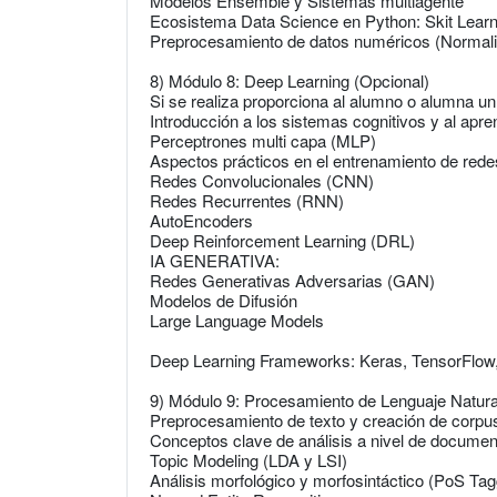
Modelos Ensemble y Sistemas multiagente
Ecosistema Data Science en Python: Skit Lear
Preprocesamiento de datos numéricos (Normaliz
8) Módulo 8: Deep Learning (Opcional)
Si se realiza proporciona al alumno o alumna un
Introducción a los sistemas cognitivos y al apre
Perceptrones multi capa (MLP)
Aspectos prácticos en el entrenamiento de re
Redes Convolucionales (CNN)
Redes Recurrentes (RNN)
AutoEncoders
Deep Reinforcement Learning (DRL)
IA GENERATIVA:
Redes Generativas Adversarias (GAN)
Modelos de Difusión
Large Language Models
Deep Learning Frameworks: Keras, TensorFlow
9) Módulo 9: Procesamiento de Lenguaje Natural
Preprocesamiento de texto y creación de corpus
Conceptos clave de análisis a nivel de docum
Topic Modeling (LDA y LSI)
Análisis morfológico y morfosintáctico (PoS Tag