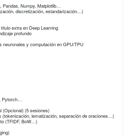
n, Pandas, Numpy, Matplotlib…
ación, discretización, estandarización…)
 título extra en Deep Learning
ndizaje profundo
des neuronales y computación en GPU/TPU
, Pytorch…
 (Opcional) (5 sesiones)
 (tokenización, lematización, separación de oraciones…)
ento (TFIDF, BoW…)
ging)