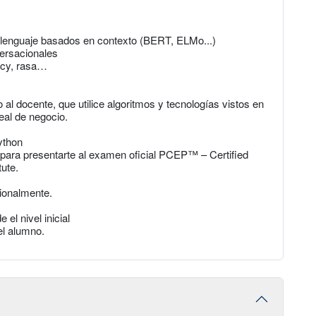
 lenguaje basados en contexto (BERT, ELMo...)
ersacionales
acy, rasa…
al docente, que utilice algoritmos y tecnologías vistos en
eal de negocio.
ython
 para presentarte al examen oficial PCEP™ – Certified
ute.
cionalmente.
l nivel inicial
el alumno.