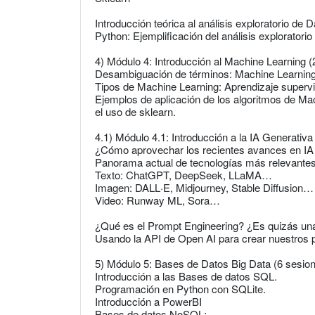
Introducción teórica al análisis exploratorio de D
Python: Ejemplificación del análisis exploratori
4) Módulo 4: Introducción al Machine Learning (
Desambiguación de términos: Machine Learning,
Tipos de Machine Learning: Aprendizaje supervis
Ejemplos de aplicación de los algoritmos de Ma
el uso de sklearn.
4.1) Módulo 4.1: Introducción a la IA Generativa
¿Cómo aprovechar los recientes avances en IA
Panorama actual de tecnologías más relevante
Texto: ChatGPT, DeepSeek, LLaMA…
Imagen: DALL·E, Midjourney, Stable Diffusion…
Video: Runway ML, Sora…
¿Qué es el Prompt Engineering? ¿Es quizás una 
Usando la API de Open AI para crear nuestros
5) Módulo 5: Bases de Datos Big Data (6 sesio
Introducción a las Bases de datos SQL.
Programación en Python con SQLite.
Introducción a PowerBI
Bases de datos NoSQL: