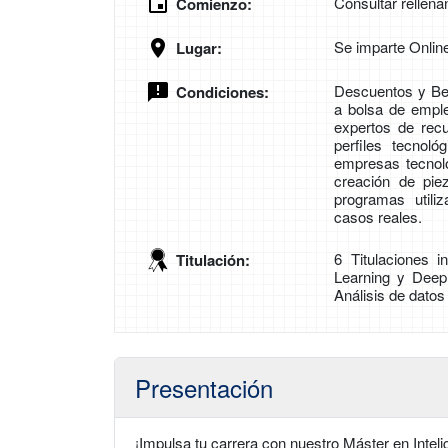
Consultar rellena
Comienzo:
Se imparte Onlin
Lugar:
Descuentos y Be
Condiciones:
a bolsa de emple
expertos de rec
perfiles tecnol
empresas tecnol
creación de pie
programas utiliz
casos reales.
6 Titulaciones i
Titulación:
Learning y Deep
Análisis de datos
Presentación
¡Impulsa tu carrera con nuestro Máster en Intelige