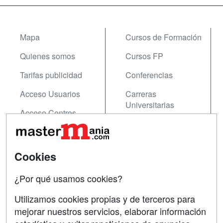
Mapa
Cursos de Formación
Quienes somos
Cursos FP
Tarifas publicidad
Conferencias
Acceso Usuarios
Carreras
Universitarias
Acceso Centros
Oposiciones
SÍGUENOS EN:
Contactar
Cookies
Confidencialidad
¿Por qué usamos cookies?
Aviso legal
Utilizamos cookies propias y de terceros para
mejorar nuestros servicios, elaborar información
Copyleft