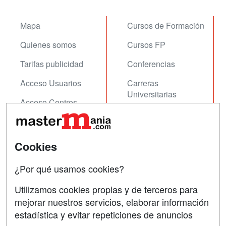
Mapa
Cursos de Formación
Quienes somos
Cursos FP
Tarifas publicidad
Conferencias
Acceso Usuarios
Carreras
Universitarias
Acceso Centros
Oposiciones
SÍGUENOS EN:
Contactar
Cookies
Confidencialidad
¿Por qué usamos cookies?
Aviso legal
Utilizamos cookies propias y de terceros para
mejorar nuestros servicios, elaborar información
Copyleft
estadística y evitar repeticiones de anuncios