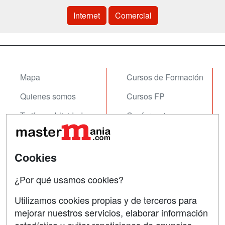
Internet
Comercial
Mapa
Cursos de Formación
Quienes somos
Cursos FP
Tarifas publicidad
Conferencias
Acceso Usuarios
Carreras
Universitarias
Acceso Centros
Cookies
Oposiciones
¿Por qué usamos cookies?
SÍGUENOS EN:
Contactar
Utilizamos cookies propias y de terceros para
mejorar nuestros servicios, elaborar información
Confidencialidad