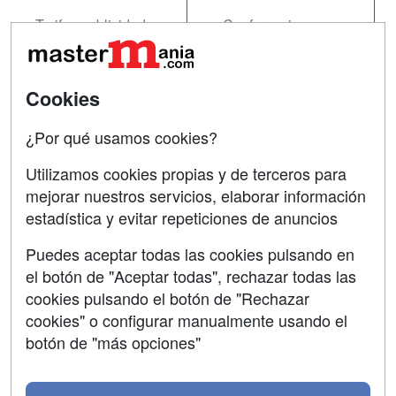
Tarifas publicidad
Conferencias
Acceso Usuarios
Carreras
Universitarias
Acceso Centros
Cookies
Oposiciones
¿Por qué usamos cookies?
SÍGUENOS EN:
Contactar
Utilizamos cookies propias y de terceros para
mejorar nuestros servicios, elaborar información
Confidencialidad
estadística y evitar repeticiones de anuncios
Aviso legal
Puedes aceptar todas las cookies pulsando en
Copyleft
el botón de "Aceptar todas", rechazar todas las
cookies pulsando el botón de "Rechazar
cookies" o configurar manualmente usando el
botón de "más opciones"
Grupo formazion: