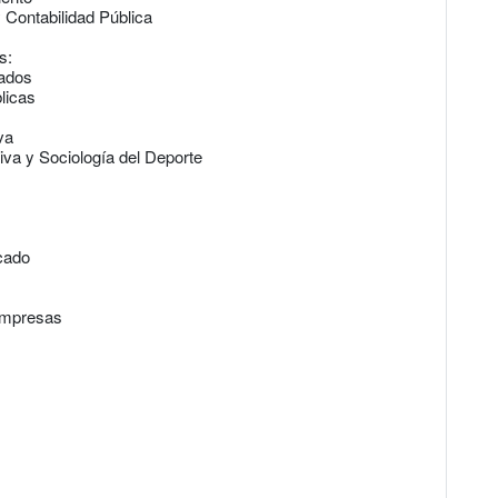
 Contabilidad Pública
s:
cados
licas
va
iva y Sociología del Deporte
cado
 empresas