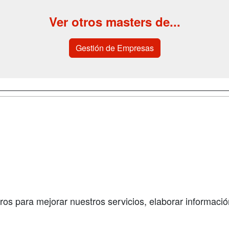
Ver otros masters de...
Gestión de Empresas
a
Cursos de
Contactar
Formación
enes somos
Confidenciali
Cursos FP
fas publicidad
Aviso legal
Conferencias
so Usuarios
Copyleft
Carreras
so Centros
Universitarias
ros para mejorar nuestros servicios, elaborar información
Oposiciones