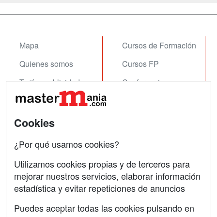
Mapa
Cursos de Formación
Quienes somos
Cursos FP
Tarifas publicidad
Conferencias
Acceso Usuarios
Carreras
Universitarias
Acceso Centros
Cookies
Oposiciones
¿Por qué usamos cookies?
SÍGUENOS EN:
Contactar
Utilizamos cookies propias y de terceros para
mejorar nuestros servicios, elaborar información
Confidencialidad
estadística y evitar repeticiones de anuncios
Aviso legal
Puedes aceptar todas las cookies pulsando en
Copyleft