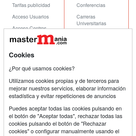
Tarifas publicidad
Conferencias
Acceso Usuarios
Carreras
Universitarias
Acceso Centros
Oposiciones
SÍGUENOS EN:
Contactar
Cookies
Confidencialidad
¿Por qué usamos cookies?
Aviso legal
Utilizamos cookies propias y de terceros para
mejorar nuestros servicios, elaborar información
Copyleft
estadística y evitar repeticiones de anuncios
Puedes aceptar todas las cookies pulsando en
el botón de "Aceptar todas", rechazar todas las
Grupo formazion:
cookies pulsando el botón de "Rechazar
cookies" o configurar manualmente usando el