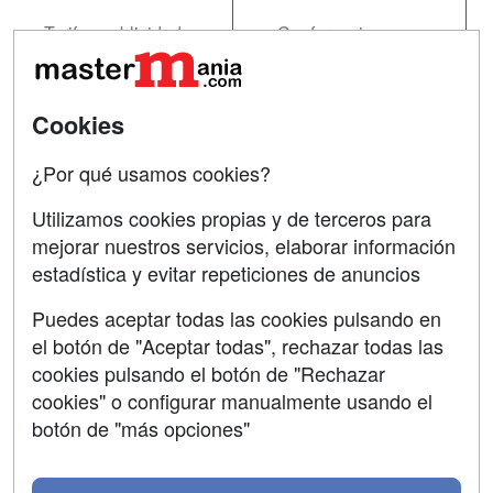
Tarifas publicidad
Conferencias
Acceso Usuarios
Carreras
Universitarias
Acceso Centros
Cookies
Oposiciones
¿Por qué usamos cookies?
SÍGUENOS EN:
Contactar
Utilizamos cookies propias y de terceros para
mejorar nuestros servicios, elaborar información
Confidencialidad
estadística y evitar repeticiones de anuncios
Aviso legal
Puedes aceptar todas las cookies pulsando en
Copyleft
el botón de "Aceptar todas", rechazar todas las
cookies pulsando el botón de "Rechazar
cookies" o configurar manualmente usando el
botón de "más opciones"
Grupo formazion: