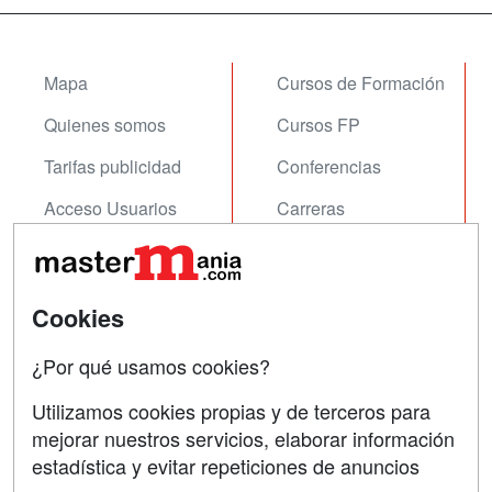
Mapa
Cursos de Formación
Quienes somos
Cursos FP
Tarifas publicidad
Conferencias
Acceso Usuarios
Carreras
Universitarias
Acceso Centros
Oposiciones
Cookies
SÍGUENOS EN:
Contactar
¿Por qué usamos cookies?
Confidencialidad
Utilizamos cookies propias y de terceros para
Aviso legal
mejorar nuestros servicios, elaborar información
estadística y evitar repeticiones de anuncios
Copyleft