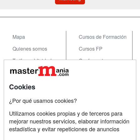
Mapa
Cursos de Formación
Quienes somos
Cursos FP
Tarifas publicidad
Conferencias
Acceso Usuarios
Carreras
Universitarias
Acceso Centros
Cookies
Oposiciones
¿Por qué usamos cookies?
SÍGUENOS EN:
Contactar
Utilizamos cookies propias y de terceros para
mejorar nuestros servicios, elaborar información
Confidencialidad
estadística y evitar repeticiones de anuncios
Aviso legal