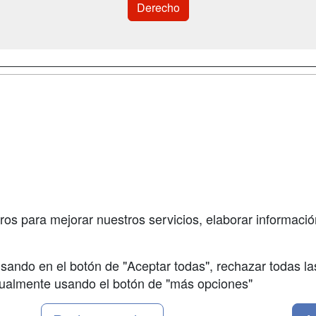
Derecho
a
Cursos de
Contactar
Formación
enes somos
Confidenciali
Cursos FP
fas publicidad
Aviso legal
Conferencias
so Usuarios
Copyleft
Carreras
so Centros
Universitarias
ros para mejorar nuestros servicios, elaborar información
Oposiciones
sando en el botón de "Aceptar todas", rechazar todas la
nualmente usando el botón de "más opciones"