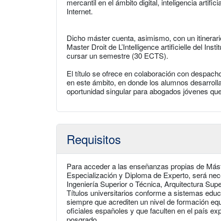
mercantil en el ámbito digital, inteligencia artif
Internet.
Dicho máster cuenta, asimismo, con un itinerari
Master Droit de L’Intelligence artificielle del In
cursar un semestre (30 ECTS).
El título se ofrece en colaboración con despac
en este ámbito, en donde los alumnos desarrolla
oportunidad singular para abogados jóvenes que 
Requisitos
Para acceder a las enseñanzas propias de Más
Especialización y Diploma de Experto, será necesa
Ingeniería Superior o Técnica, Arquitectura Supe
Títulos universitarios conforme a sistemas edu
siempre que acrediten un nivel de formación equi
oficiales españoles y que faculten en el país ex
posgrado.