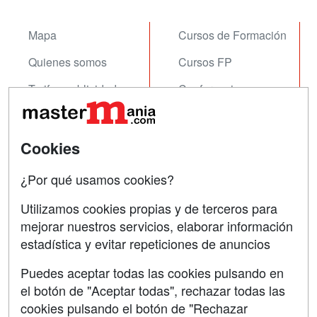
Mapa
Cursos de Formación
Quienes somos
Cursos FP
Tarifas publicidad
Conferencias
Acceso Usuarios
Carreras
Universitarias
Acceso Centros
Cookies
Oposiciones
¿Por qué usamos cookies?
SÍGUENOS EN:
Contactar
Utilizamos cookies propias y de terceros para
mejorar nuestros servicios, elaborar información
Confidencialidad
estadística y evitar repeticiones de anuncios
Aviso legal
Puedes aceptar todas las cookies pulsando en
Copyleft
el botón de "Aceptar todas", rechazar todas las
cookies pulsando el botón de "Rechazar