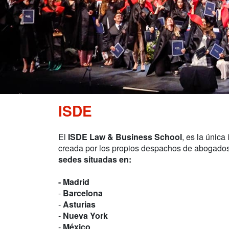
ISDE
El
ISDE Law & Business School
, es la única
creada por los propios despachos de abogado
sedes situadas en:
- Madrid
-
Barcelona
-
Asturias
-
Nueva York
-
México