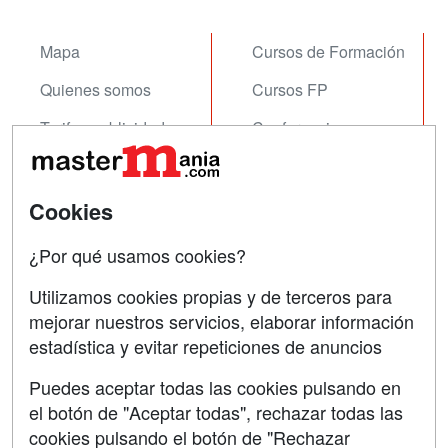
Mapa
Cursos de Formación
Quienes somos
Cursos FP
Tarifas publicidad
Conferencias
Acceso Usuarios
Carreras
Universitarias
Acceso Centros
Cookies
Oposiciones
¿Por qué usamos cookies?
SÍGUENOS EN:
Contactar
Utilizamos cookies propias y de terceros para
mejorar nuestros servicios, elaborar información
Confidencialidad
estadística y evitar repeticiones de anuncios
Aviso legal
Puedes aceptar todas las cookies pulsando en
Copyleft
el botón de "Aceptar todas", rechazar todas las
cookies pulsando el botón de "Rechazar