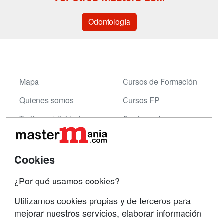
Odontología
Mapa
Cursos de Formación
Quienes somos
Cursos FP
Tarifas publicidad
Conferencias
Acceso Usuarios
Carreras
Universitarias
Acceso Centros
Cookies
Oposiciones
¿Por qué usamos cookies?
SÍGUENOS EN:
Contactar
Utilizamos cookies propias y de terceros para
mejorar nuestros servicios, elaborar información
Confidencialidad